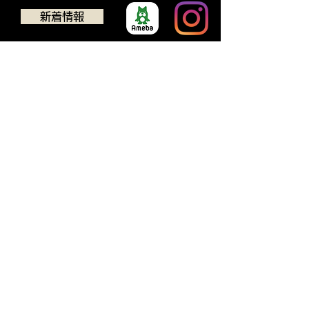
新着情報
​ゴルフクラブチューニング
アドバンス
TEL：0725-24-5637
594-0032
​大阪府和泉市池田下町924-1​
​営業時間：11:00~19:30（最終受付19:00）
※日曜日 11:00～18:00(最終受付17:30)
定休日 ：毎週月曜日、第２・第４火曜日
※ 臨時休業あります。 新着情報にてご確認下さ
い