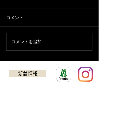
コメント
８月の予定
７月の営業予定
コメントを追加…
新着情報
​ゴルフクラブチューニング
アドバンス
TEL：0725-24-5637
594-0032
​大阪府和泉市池田下町924-1​