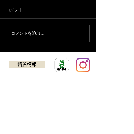
コメント
８月の予定
７月の営業予定
コメントを追加…
新着情報
​ゴルフクラブチューニング
アドバンス
TEL：0725-24-5637
594-0032
​大阪府和泉市池田下町924-1​