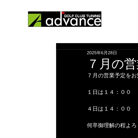
ゴルフ工房
HOME
営業
2025年6月28日
７月の営
７月の営業予定をお
１日は１４：００　
４日は１４：００　
何卒御理解の程よろ