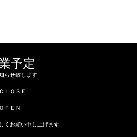
情報
当店について
作業工賃一覧
店舗案内
プロフ
業予定
知らせ致します
ＣＬＯＳＥ
ＯＰＥＮ
しくお願い申し上げます