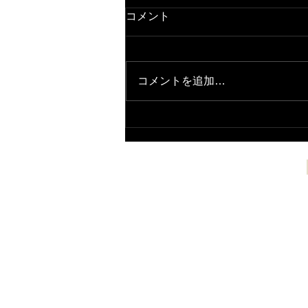
コメント
８月の予定
コメントを追加…
​ゴルフクラブチューニング
アドバンス
594-0032
​大阪府和泉市池田下町924-1​