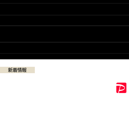
７月の営業予定
営業
日
新着情報
QR決済
​営業時間：11:00~19:30（最終受付19:00）
※日曜日 11:00～18:00(最終受付17:30)
定休日 ：毎週月曜日、第２・第４火曜日
※ 臨時休業あります。 新着情報にてご確認下さい