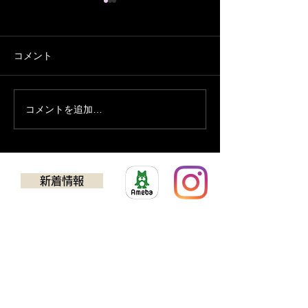
コメント
７月の営業予定
コメントを追加…
営業時間変更の
１８日
新着情報
​ゴルフクラブチューニング
アドバンス
TEL：0725-24-5637