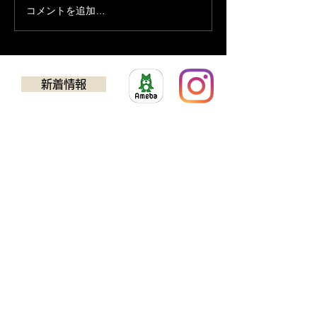
コメントを追加…
営業時間変更の
１８日
新着情報
​ゴルフクラブチューニング
アドバンス
TEL：0725-24-5637
594-0032
​大阪府和泉市池田下町924-1​
​営業時間：11:00~19:30（最終受付19:00）
※日曜日 11:00～18:00(最終受付17:30)
定休日 ：毎週月曜日、第２・第４火曜日
※ 臨時休業あります。 新着情報にてご確認下さ