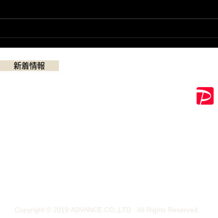
７月の営業予定
営業
日
新着情報
QR決済
​営業時間：11:00~19:30（最終受付19:00）
※日曜日 11:00～18:00(最終受付17:30)
定休日 ：毎週月曜日、第２・第４火曜日
※ 臨時休業あります。 新着情報にてご確認下さい
Copyright © 2019 ADVANCE CO.,LTD All Rights Reserved.