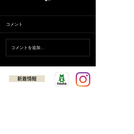
コメント
８月の予定
７月の営業予定
コメントを追加…
新着情報
​ゴルフクラブチューニング
アドバンス
TEL：0725-24-5637