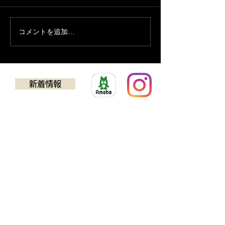
７月の営業予定
コメントを追加…
営業時間変更の
１８日
新着情報
​ゴルフクラブチューニング
アドバンス
TEL：0725-24-5637
594-0032
​大阪府和泉市池田下町924-1​
​営業時間：11:00~19:30（最終受付19:00）
※日曜日 11:00～18:00(最終受付17:30)