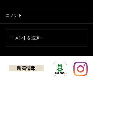
コメント
８月の予定
７月の営業予定
コメントを追加…
新着情報
​ゴルフクラブチューニング
アドバンス
TEL：0725-24-5637
594-0032
​大阪府和泉市池田下町924-1​