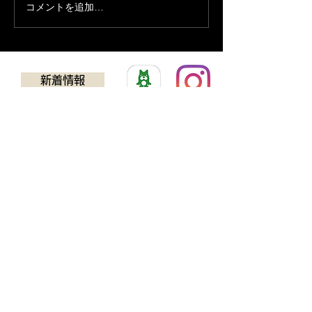
コメントを追加…
営業時間変更の
１８日
新着情報
​ゴルフクラブチューニング
アドバンス
TEL：0725-24-5637
594-0032
​大阪府和泉市池田下町924-1​
​営業時間：11:00~19:30（最終受付19:00）
※日曜日 11:00～18:00(最終受付17:30)
定休日 ：毎週月曜日、第２・第４火曜日
※ 臨時休業あります。 新着情報にてご確認下さ